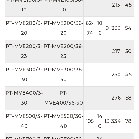
213
45
10
10
PT-MVE200/3-
PT-MVE200/36-
62-
10
9
233
54
1
20
20
74
6
PT-MVE200/3-
PT-MVE200/36-
217
50
1
23
23
PT-MVE300/3-
PT-MVE300/36-
250
45
1
30
30
PT-MVE400/3-
PT-
276
58
1
30
MVE400/36-30
PT-MVE500/3-
PT-MVE500/36-
14
1
105
13
334
78
40
40
0