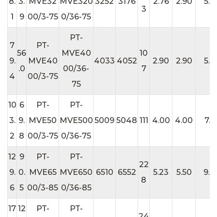
8.
3.
MVE32
MVE320
3252
3176
2.76
2.90
5.3
3
1
9
00/3-75
0/36-75
PT-
7
PT-
56
MVE40
10
9.
MVE40
4033
4052
2.90
2.90
5.3
.0
00/36-
7
4
00/3-75
75
10
6
PT-
PT-
3.
9.
MVE50
MVE500
5009
5048
111
4.00
4.00
7.2
2
8
00/3-75
0/36-75
12
9
PT-
PT-
22
9.
0.
MVE65
MVE650
6510
6552
5.23
5.50
9.4
8
6
5
00/3-85
0/36-85
17
12
PT-
PT-
24