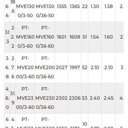
18
6.
MVE130
MVE130
1355
1365
22
1.30
1.38
2.4
.6
6
0/3-50
0/36-50
2
PT-
PT-
31
2.
MVE160
MVE160
1601
1608
51
1.54
1.60
2.9
.3
2
0/3-60
0/36-60
3
2
PT-
PT-
6.
7.
MVE20
MVE200
2027
1997
52
2.10
2.10
3.7
8
6
00/3-60
0/36-60
4
PT-
PT-
31.
6.
MVE23
MVE230
2302
2306
53
2.40
2.45
4.4
9
0
00/3-60
0/36-60
6
4
PT-
PT-
10