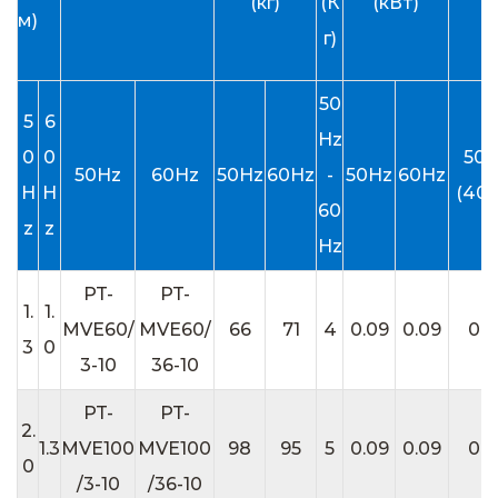
(кг)
(К
(кВт)
м)
г)
50
5
6
Hz
0
0
50H
50Hz
60Hz
50Hz
60Hz
-
50Hz
60Hz
H
H
(400
60
z
z
Hz
PT-
PT-
1.
1.
MVE60/
MVE60/
66
71
4
0.09
0.09
0.2
3
0
3-10
36-10
PT-
PT-
2.
1.3
MVE100
MVE100
98
95
5
0.09
0.09
0.2
0
/3-10
/36-10