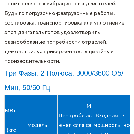
промышленных вибрационных двигателей.
Будь то погрузочно-разгрузочные работы,
сортировка, транспортировка или уплотнение,
этот двигатель готов удовлетворить
разнообразные потребности отраслей,
демонстрируя приверженность дизайну и
производительности.
Три Фазы, 2 Полюса, 3000/3600 Об/
Мин, 50/60 Гц
М
МВт
Центробе
ас
Входная
Ста
Модель
жная сила
са
мощность
ном
(кгс