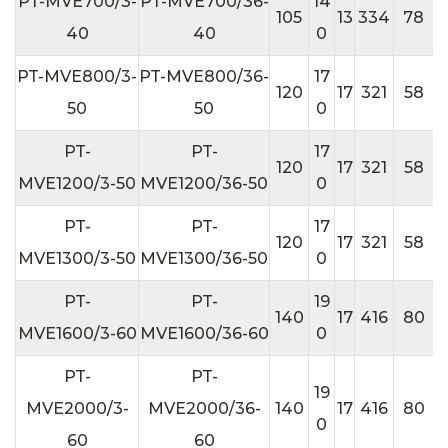
PT-MVE700/3-
PT-MVE700/36-
14
1
105
13
334
78
40
40
0
PT-MVE800/3-
PT-MVE800/36-
17
2
120
17
321
58
50
50
0
PT-
PT-
17
2
120
17
321
58
MVE1200/3-50
MVE1200/36-50
0
PT-
PT-
17
2
120
17
321
58
MVE1300/3-50
MVE1300/36-50
0
PT-
PT-
19
2
140
17
416
80
MVE1600/3-60
MVE1600/36-60
0
PT-
PT-
19
2
MVE2000/3-
MVE2000/36-
140
17
416
80
0
60
60