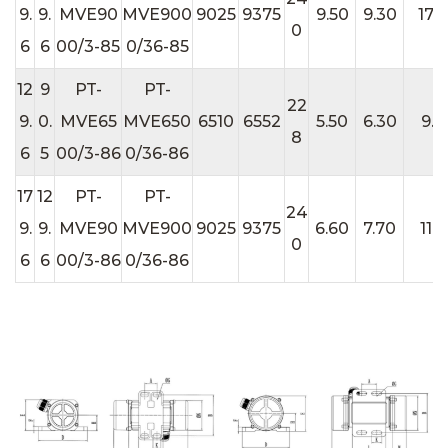
9.
9.
MVE90
MVE900
9025
9375
9.50
9.30
17.
0
6
6
00/3-85
0/36-85
12
9
PT-
PT-
22
9.
0.
MVE65
MVE650
6510
6552
5.50
6.30
9.5
8
6
5
00/3-86
0/36-86
17
12
PT-
PT-
24
9.
9.
MVE90
MVE900
9025
9375
6.60
7.70
11.5
0
6
6
00/3-86
0/36-86