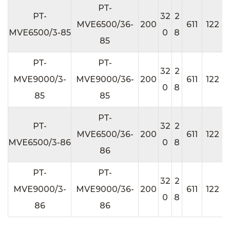
PT-
PT-
32
2
3
MVE6500/36-
200
611
122
MVE6500/3-85
0
8
85
PT-
PT-
32
2
3
MVE9000/3-
MVE9000/36-
200
611
122
0
8
85
85
PT-
PT-
32
2
3
MVE6500/36-
200
611
122
MVE6500/3-86
0
8
86
PT-
PT-
32
2
3
MVE9000/3-
MVE9000/36-
200
611
122
0
8
86
86