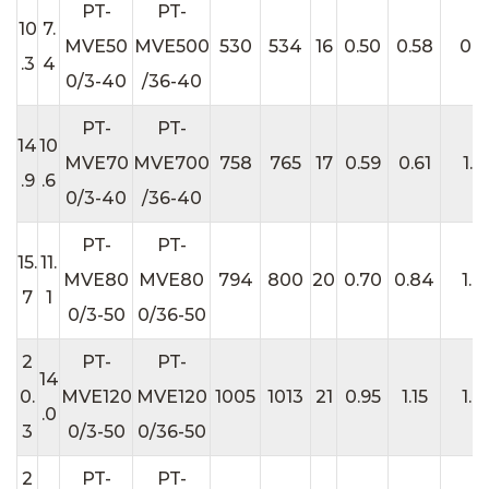
PT-
PT-
10
7.
MVE50
MVE500
530
534
16
0.50
0.58
0.9
.3
4
0/3-40
/36-40
PT-
PT-
14
10
MVE70
MVE700
758
765
17
0.59
0.61
1.2
.9
.6
0/3-40
/36-40
PT-
PT-
15.
11.
MVE80
MVE80
794
800
20
0.70
0.84
1.4
7
1
0/3-50
0/36-50
2
PT-
PT-
14
0.
MVE120
MVE120
1005
1013
21
0.95
1.15
1.8
.0
3
0/3-50
0/36-50
2
PT-
PT-